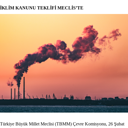
İKLİM KANUNU TEKLİFİ MECLİS’TE
Türkiye Büyük Millet Meclisi (TBMM) Çevre Komisyonu, 26 Şubat