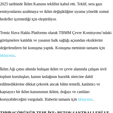
2025 tarihinde İklim Kanunu teklifini kabul etti. Teklif, sera gazı
emisyonlarını azaltmaya ve iklim değişikliğine uyuma yönelik somut
hedefler içermediği için eleştiriliyor.
Temiz Hava Hakkı Platformu olarak TBMM Çevre Komisyonu’ndaki
görüşmelere katıldık ve yasanın halk sağlığı açısından eksiklerini
değerlendiren bir konuşma yaptık. Konuşma metninin tamamı için
tıklayınız
.
İklim Ağı çatısı altında buluşan iklim ve çevre alanında çalışan sivil
toplum kuruluşları, kanun taslağının hazırlık sürecine dahil
edilmediklerine dikkat çekerek ancak bilim temelli, katılımcı ve
kapsayıcı bir iklim kanununun iklimi, doğayı ve canlıları
koruyabileceğini vurguladı. Haberin tamamı için
tıklayınız
.
THHP “GÖRÜNÜR TEHLİKE: BETON SANTRALLERİ VE