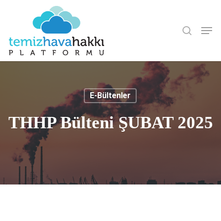
Skip
to
Arama
Men
main
content
E-Bültenler
THHP Bülteni ŞUBAT 2025