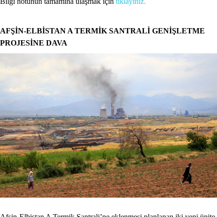
Bilgi notunun tamamına ulaşmak için
tıklayınız.
AFŞİN-ELBİSTAN A TERMİK SANTRALİ GENİŞLETME
PROJESİNE DAVA
Afşin-Elbistan A Termik Santrali’ne eklenmesi planlanan iki yeni ünite